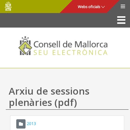
Consell
Salta al contingut principal
Webs oficials
de
Mallorca
La Seu
Consell de Mallorca
Accés i seguretat
Utilitats
Tràmits i serveis
Arxiu de sessions
Mapa web
plenàries (pdf)
Ajuda
2013
CONSELL DE MALLORCA