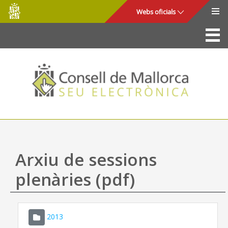
Consell
Salta al contingut principal
Webs oficials
de
Mallorca
La Seu
Consell de Mallorca
Accés i seguretat
Utilitats
Tràmits i serveis
Arxiu de sessions
Mapa web
plenàries (pdf)
Ajuda
2013
CONSELL DE MALLORCA