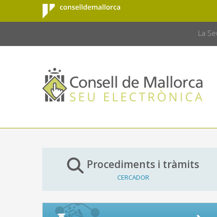
Consell de
Salta al contingut principal
CONSELL 
Mallorca
La Se
Procediments i tràmits
CERCADOR