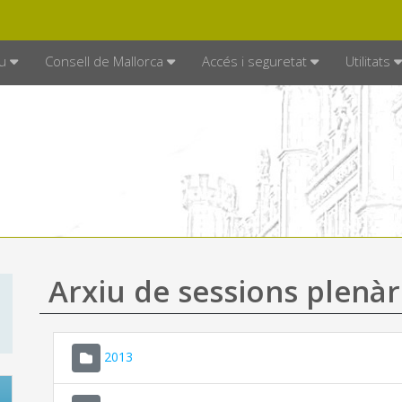
DE MALLORCA
MALLORCA.ES
TRAN
SEU ELECTRÒNICA
u
Consell de Mallorca
Accés i seguretat
Utilitats
Arxiu de sessions plenàr
2013