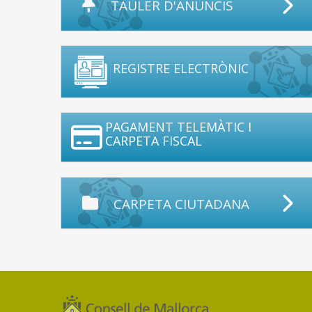
TAULER D'ANUNCIS
REGISTRE ELECTRÒNIC
PAGAMENT TELEMÀTIC I
CARPETA FISCAL
CARPETA CIUTADANA