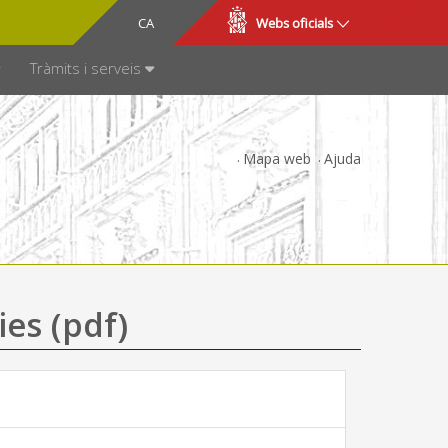
CA
ES
Webs oficials
SPARÈNCIA
Tràmits i serveis
Mapa web
Ajuda
ies (pdf)