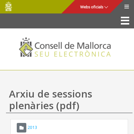
Consell
Salta al contingut principal
Webs oficials
de
Mallorca
La Seu
Consell de Mallorca
Accés i seguretat
Utilitats
Tràmits i serveis
Arxiu de sessions
Mapa web
plenàries (pdf)
Ajuda
2013
CONSELL DE MALLORCA