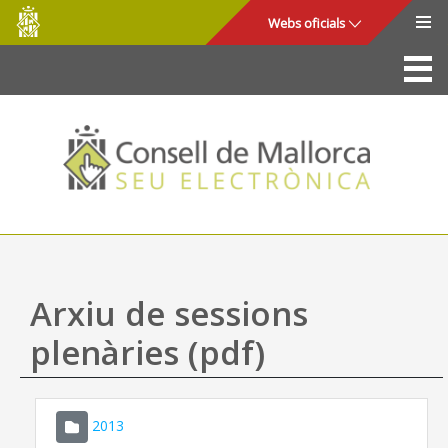
Consell
Salta al contingut principal
Webs oficials
de
Mallorca
La Seu
Consell de Mallorca
Accés i seguretat
Utilitats
Tràmits i serveis
Arxiu de sessions
Mapa web
plenàries (pdf)
Ajuda
2013
CONSELL DE MALLORCA