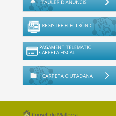
TAULER D'ANUNCIS
REGISTRE ELECTRÒNIC
PAGAMENT TELEMÀTIC I
CARPETA FISCAL
CARPETA CIUTADANA