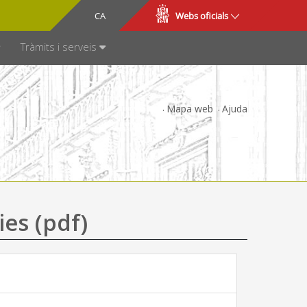
CA
ES
Webs oficials
SPARÈNCIA
Tràmits i serveis
Mapa web
Ajuda
ies (pdf)