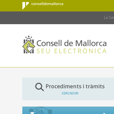
Consell de
Salta al contingut principal
CONSELL 
Mallorca
La Se
Procediments i tràmits
CERCADOR