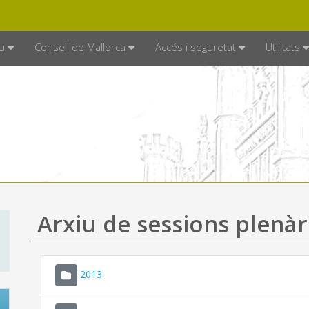
DE MALLORCA
MALLORCA.ES
TRAN
SEU ELECTRÒNICA
u
Consell de Mallorca
Accés i seguretat
Utilitats
Arxiu de sessions plenàr
2013