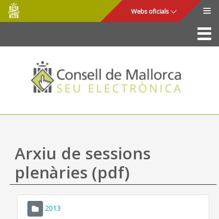
Consell
Salta al contingut principal
Webs oficials
de
Mallorca
La Seu
Consell de Mallorca
Accés i seguretat
Utilitats
Tràmits i serveis
Arxiu de sessions
Mapa web
plenàries (pdf)
Ajuda
2013
CONSELL DE MALLORCA