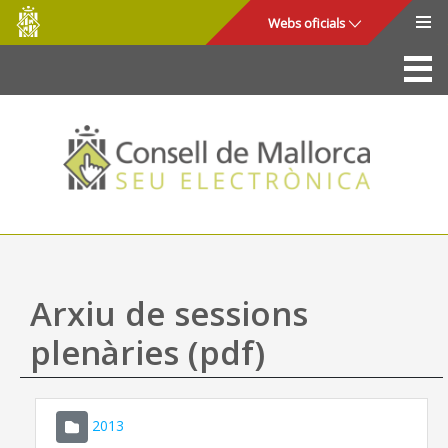
Consell
Salta al contingut principal
Webs oficials
de
Mallorca
La Seu
Consell de Mallorca
Accés i seguretat
Utilitats
Tràmits i serveis
Arxiu de sessions
Mapa web
plenàries (pdf)
Ajuda
2013
CONSELL DE MALLORCA