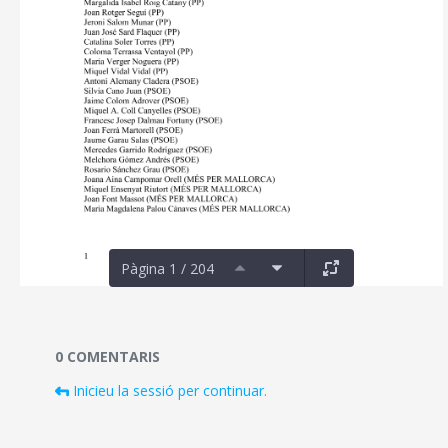
Pàgina 1 / 204
Documents i fitxers multimèdia
0 COMENTARIS
Inicieu la sessió per continuar.