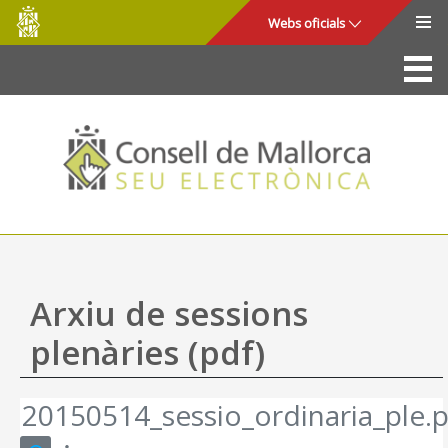
Consell
Salta al contingut principal
Webs oficials
de
Mallorca
La Seu
Consell de Mallorca
Accés i seguretat
Utilitats
Tràmits i serveis
Arxiu de sessions
Mapa web
plenàries (pdf)
Ajuda
20150514_sessio_ordinaria_ple.