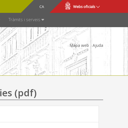
CA
ES
Webs oficials
SPARÈNCIA
Tràmits i serveis
Mapa web
Ajuda
ies (pdf)