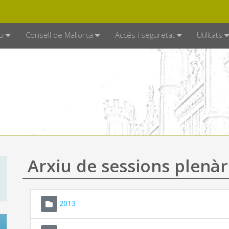
DE MALLORCA
MALLORCA.ES
TRAN
SEU ELECTRÒNICA
u
Consell de Mallorca
Accés i seguretat
Utilitats
Arxiu de sessions plenàr
2013