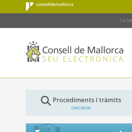
Consell de
Salta al contingut principal
CONSELL 
Mallorca
La Se
Procediments i tràmits
CERCADOR