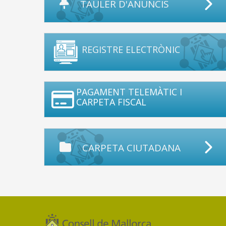
TAULER D'ANUNCIS
REGISTRE ELECTRÒNIC
PAGAMENT TELEMÀTIC I
CARPETA FISCAL
CARPETA CIUTADANA