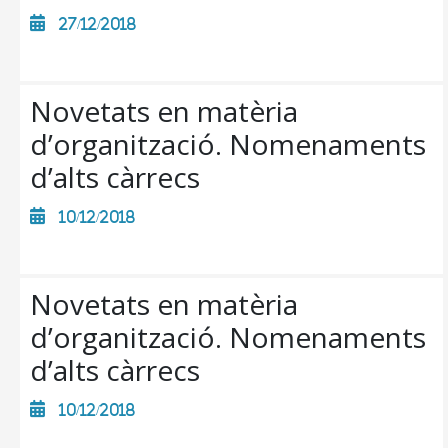
27/12/2018
Novetats en matèria
d’organització. Nomenaments
d’alts càrrecs
10/12/2018
Novetats en matèria
d’organització. Nomenaments
CONSELL DE MALLORCA
d’alts càrrecs
SEU ELECTRÒNICA
10/12/2018
MALLORCA.ES