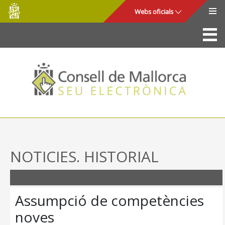
Consell
Salta al contingut principal
Webs oficials
de
Mallorca
La Seu
Consell de Mallorca
Accés i seguretat
Utilitats
Tràmits i serveis
NOTICIES. HISTORIAL
Mapa web
Ajuda
Assumpció de competències
noves