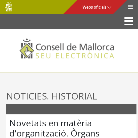
Consell
Salta al contingut principal
Webs oficials
de
Mallorca
La Seu
Consell de Mallorca
Accés i seguretat
Utilitats
Tràmits i serveis
NOTICIES. HISTORIAL
Mapa web
Ajuda
Novetats en matèria
d’organització. Òrgans