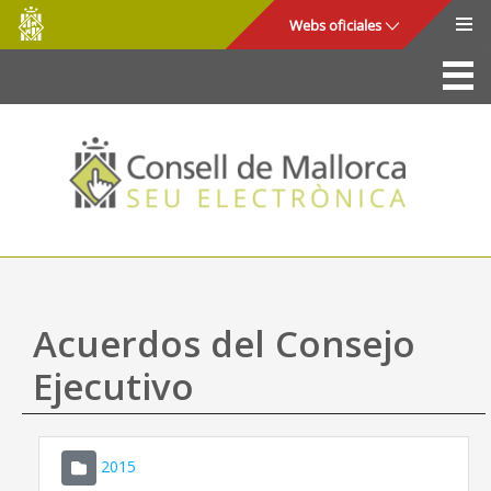
Consell
Saltar al contenido principal
Webs oficiales
de
Mallorca
La Sede
Consejo de Mallorca
Acceso y seguridad
Utilidades
Trámites y servicios
Acuerdos del Consejo
Mapa web
Ejecutivo
Ayuda
2015