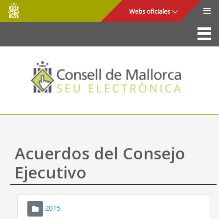
Consell
Saltar al contenido principal
Webs oficiales
de
Mallorca
La Sede
Consejo de Mallorca
Acceso y seguridad
Utilidades
Trámites y servicios
Acuerdos del Consejo
Mapa web
Ejecutivo
Ayuda
2015