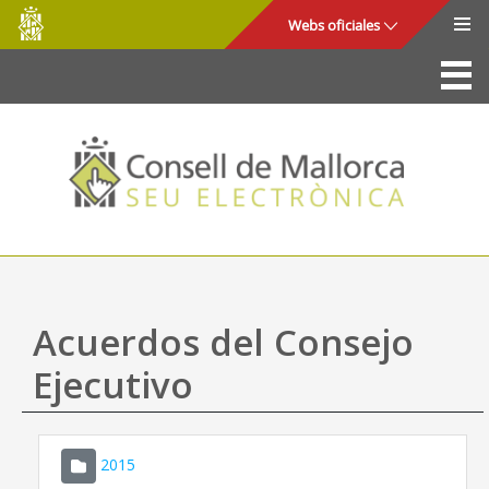
Consell
Saltar al contenido principal
Webs oficiales
de
Mallorca
La Sede
Consejo de Mallorca
Acceso y seguridad
Utilidades
Trámites y servicios
Acuerdos del Consejo
Mapa web
Ejecutivo
Ayuda
2015