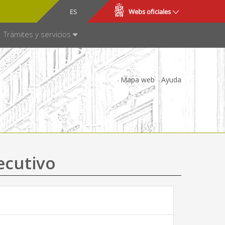
CA
ES
Webs oficiales
NSPARENCIA
Trámites y servicios
Mapa web
Ayuda
ecutivo