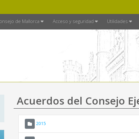
E MALLORCA
MALLORCA.ES
TRA
SEDE ELECTRÓNICA
onsejo de Mallorca
Acceso y seguridad
Utilidades
Acuerdos del Consejo Ej
2015