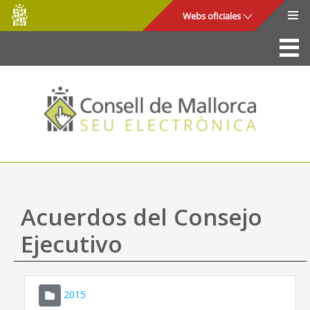
Consell
Saltar al contenido principal
Webs oficiales
de
Mallorca
La Sede
Consejo de Mallorca
Acceso y seguridad
Utilidades
Trámites y servicios
Acuerdos del Consejo
Mapa web
Ejecutivo
Ayuda
2015