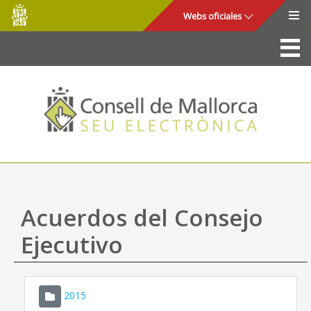
Consell
Saltar al contenido principal
Webs oficiales
de
Mallorca
La Sede
Consejo de Mallorca
Acceso y seguridad
Utilidades
Trámites y servicios
Acuerdos del Consejo
Mapa web
Ejecutivo
Ayuda
2015