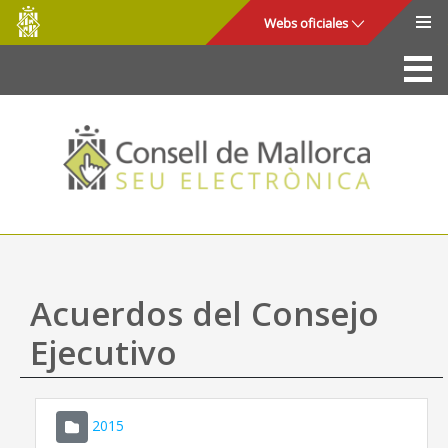
Consell
Saltar al contenido principal
Webs oficiales
de
Mallorca
La Sede
Consejo de Mallorca
Acceso y seguridad
Utilidades
Trámites y servicios
Acuerdos del Consejo
Mapa web
Ejecutivo
Ayuda
2015