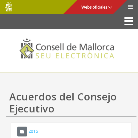
Consell
Saltar al contenido principal
Webs oficiales
de
Mallorca
La Sede
Consejo de Mallorca
Acceso y seguridad
Utilidades
Trámites y servicios
Acuerdos del Consejo
Mapa web
Ejecutivo
Ayuda
2015