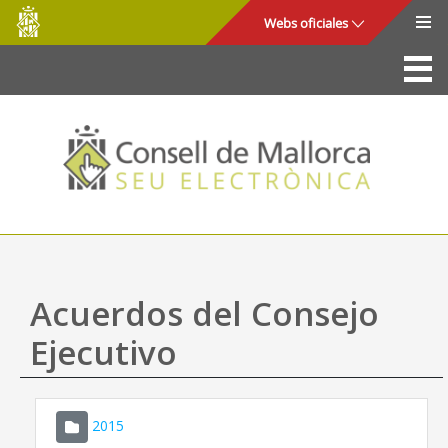
Consell
Saltar al contenido principal
Webs oficiales
de
Mallorca
La Sede
Consejo de Mallorca
Acceso y seguridad
Utilidades
Trámites y servicios
Acuerdos del Consejo
Mapa web
Ejecutivo
Ayuda
2015