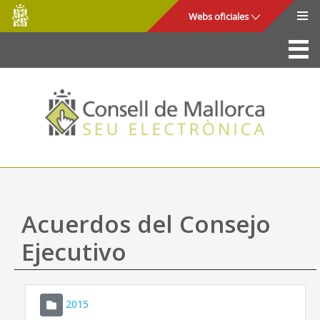
Consell
Saltar al contenido principal
Webs oficiales
de
Mallorca
La Sede
Consejo de Mallorca
Acceso y seguridad
Utilidades
Trámites y servicios
Acuerdos del Consejo
Mapa web
Ejecutivo
Ayuda
2015