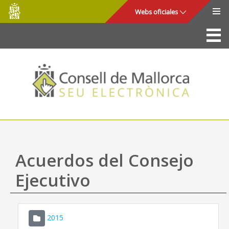
Consell
Saltar al contenido principal
Webs oficiales
de
Mallorca
La Sede
Consejo de Mallorca
Acceso y seguridad
Utilidades
Trámites y servicios
Acuerdos del Consejo
Mapa web
Ejecutivo
Ayuda
2015