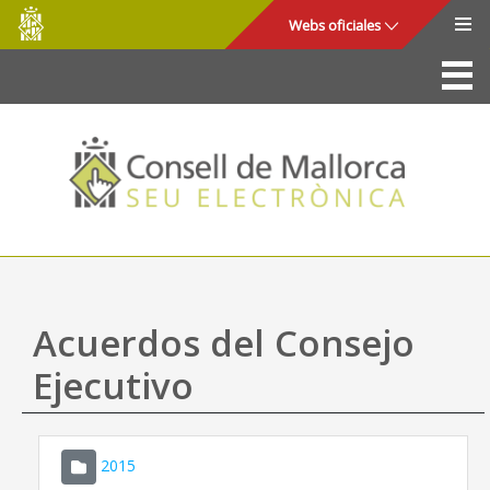
Consell
Saltar al contenido principal
Webs oficiales
de
Mallorca
La Sede
Consejo de Mallorca
Acceso y seguridad
Utilidades
Trámites y servicios
Acuerdos del Consejo
Mapa web
Ejecutivo
Ayuda
2015