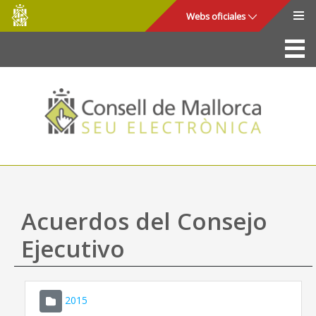
Consell
Saltar al contenido principal
Webs oficiales
de
Mallorca
La Sede
Consejo de Mallorca
Acceso y seguridad
Utilidades
Trámites y servicios
Acuerdos del Consejo
Mapa web
Ejecutivo
Ayuda
2015