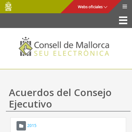
Consell
Saltar al contenido principal
Webs oficiales
de
Mallorca
La Sede
Consejo de Mallorca
Acceso y seguridad
Utilidades
Trámites y servicios
Acuerdos del Consejo
Mapa web
Ejecutivo
Ayuda
2015