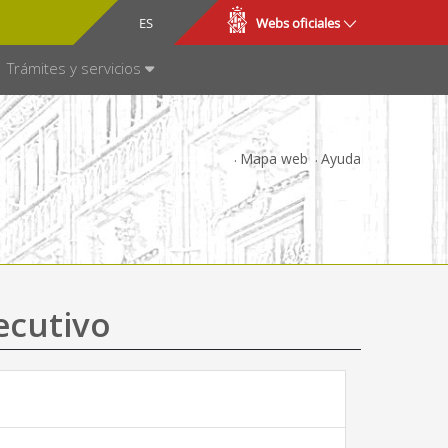
CA
ES
Webs oficiales
NSPARENCIA
Trámites y servicios
Mapa web
Ayuda
ecutivo