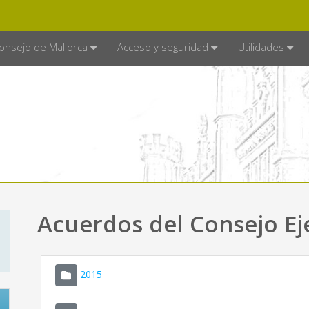
E MALLORCA
MALLORCA.ES
TRA
SEDE ELECTRÓNICA
onsejo de Mallorca
Acceso y seguridad
Utilidades
Acuerdos del Consejo Ej
2015