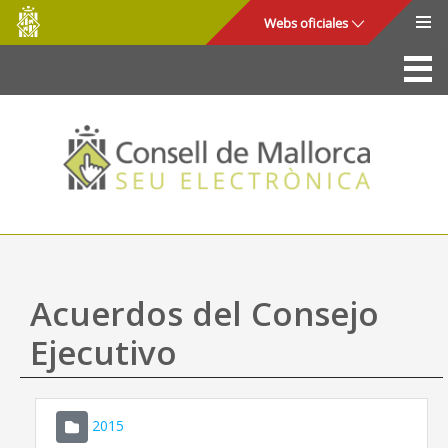
Consell
Saltar al contenido principal
Webs oficiales
de
Mallorca
La Sede
Consejo de Mallorca
Acceso y seguridad
Utilidades
Trámites y servicios
Acuerdos del Consejo
Mapa web
Ejecutivo
Ayuda
2015