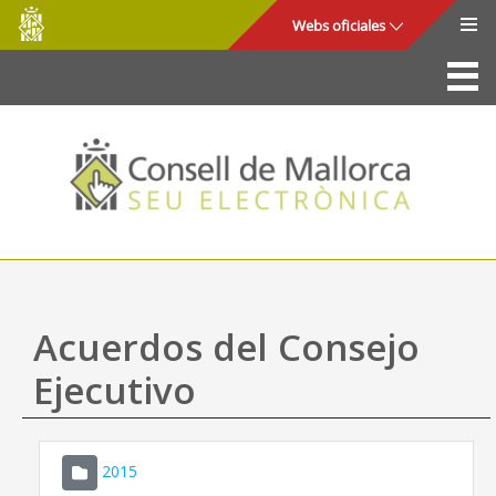
Consell
Saltar al contenido principal
Webs oficiales
de
Mallorca
La Sede
Consejo de Mallorca
Acceso y seguridad
Utilidades
Trámites y servicios
Acuerdos del Consejo
Mapa web
Ejecutivo
Ayuda
2015