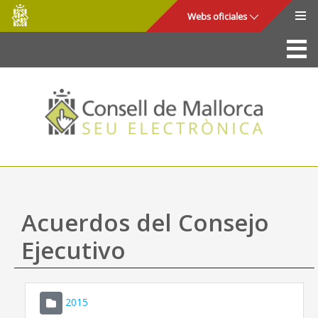
Consell
Saltar al contenido principal
Webs oficiales
de
Mallorca
La Sede
Consejo de Mallorca
Acceso y seguridad
Utilidades
Trámites y servicios
Acuerdos del Consejo
Mapa web
Ejecutivo
Ayuda
2015