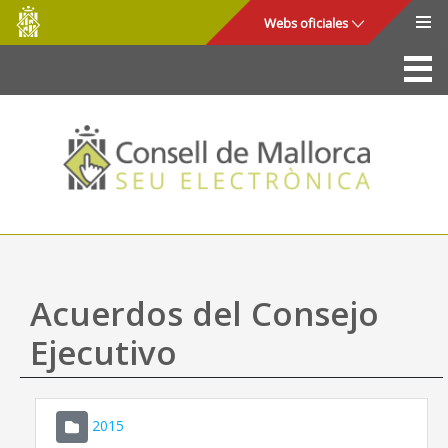
Consell
Saltar al contenido principal
Webs oficiales
de
Mallorca
La Sede
Consejo de Mallorca
Acceso y seguridad
Utilidades
Trámites y servicios
Acuerdos del Consejo
Mapa web
Ejecutivo
Ayuda
2015