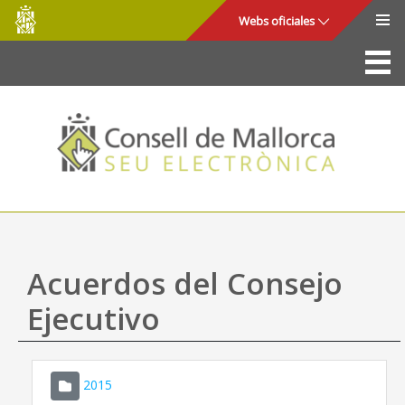
Consell
Saltar al contenido principal
Webs oficiales
de
Mallorca
La Sede
Consejo de Mallorca
Acceso y seguridad
Utilidades
Trámites y servicios
Acuerdos del Consejo
Mapa web
Ejecutivo
Ayuda
2015