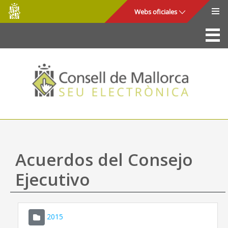
Consell
Saltar al contenido principal
Webs oficiales
de
Mallorca
La Sede
Consejo de Mallorca
Acceso y seguridad
Utilidades
Trámites y servicios
Acuerdos del Consejo
Mapa web
Ejecutivo
Ayuda
2015