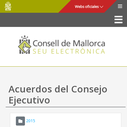
Consell
Saltar al contenido principal
Webs oficiales
de
Mallorca
La Sede
Consejo de Mallorca
Acceso y seguridad
Utilidades
Trámites y servicios
Acuerdos del Consejo
Mapa web
Ejecutivo
Ayuda
2015