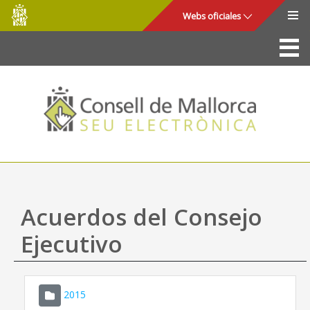
Consell
Saltar al contenido principal
Webs oficiales
de
Mallorca
La Sede
Consejo de Mallorca
Acceso y seguridad
Utilidades
Trámites y servicios
Acuerdos del Consejo
Mapa web
Ejecutivo
Ayuda
2015