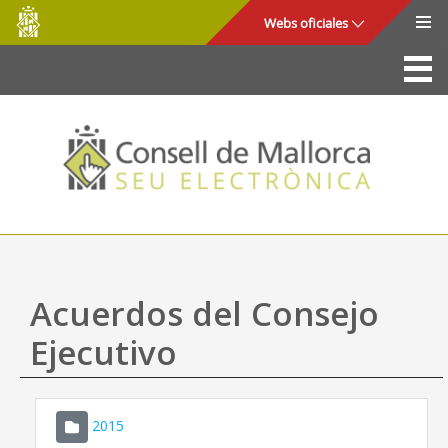
Consell
Saltar al contenido principal
Webs oficiales
de
Mallorca
La Sede
Consejo de Mallorca
Acceso y seguridad
Utilidades
Trámites y servicios
Acuerdos del Consejo
Mapa web
Ejecutivo
Ayuda
2015