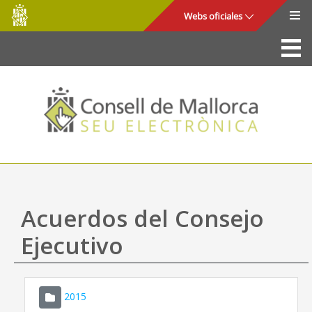
Consell
Saltar al contenido principal
Webs oficiales
de
Mallorca
La Sede
Consejo de Mallorca
Acceso y seguridad
Utilidades
Trámites y servicios
Acuerdos del Consejo
Mapa web
Ejecutivo
Ayuda
2015