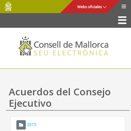
Consell
Saltar al contenido principal
Webs oficiales
de
Mallorca
La Sede
Consejo de Mallorca
Acceso y seguridad
Utilidades
Trámites y servicios
Acuerdos del Consejo
Mapa web
Ejecutivo
Ayuda
2015