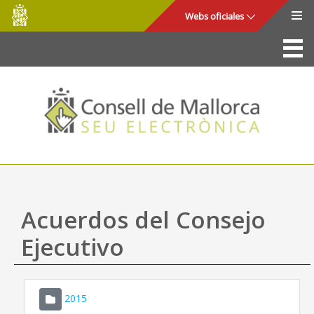
Consell
Saltar al contenido principal
Webs oficiales
de
Mallorca
La Sede
Consejo de Mallorca
Acceso y seguridad
Utilidades
Trámites y servicios
Acuerdos del Consejo
Mapa web
Ejecutivo
Ayuda
2015