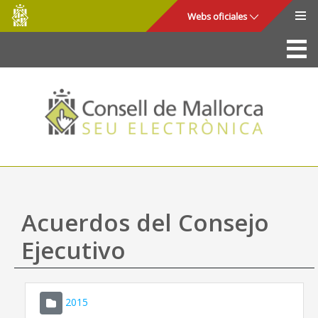
Consell
Saltar al contenido principal
Webs oficiales
de
Mallorca
La Sede
Consejo de Mallorca
Acceso y seguridad
Utilidades
Trámites y servicios
Acuerdos del Consejo
Mapa web
Ejecutivo
Ayuda
2015