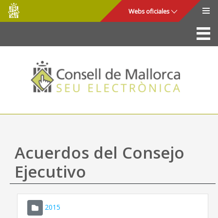
Consell
Saltar al contenido principal
Webs oficiales
de
Mallorca
La Sede
Consejo de Mallorca
Acceso y seguridad
Utilidades
Trámites y servicios
Acuerdos del Consejo
Mapa web
Ejecutivo
Ayuda
2015