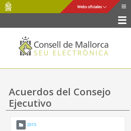
Consell
Saltar al contenido principal
Webs oficiales
de
Mallorca
La Sede
Consejo de Mallorca
Acceso y seguridad
Utilidades
Trámites y servicios
Acuerdos del Consejo
Mapa web
Ejecutivo
Ayuda
2015