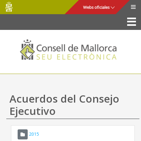
Consell
Saltar al contenido principal
Webs oficiales
de
Mallorca
La Sede
Consejo de Mallorca
Acceso y seguridad
Utilidades
Trámites y servicios
Acuerdos del Consejo
Mapa web
Ejecutivo
Ayuda
2015