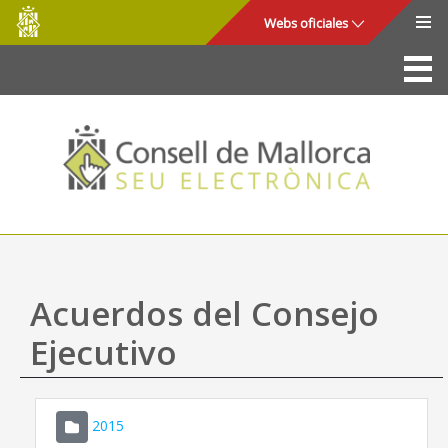
Consell
Saltar al contenido principal
Webs oficiales
de
Mallorca
La Sede
Consejo de Mallorca
Acceso y seguridad
Utilidades
Trámites y servicios
Acuerdos del Consejo
Mapa web
Ejecutivo
Ayuda
2015