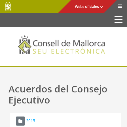
Consell
Saltar al contenido principal
Webs oficiales
de
Mallorca
La Sede
Consejo de Mallorca
Acceso y seguridad
Utilidades
Trámites y servicios
Acuerdos del Consejo
Mapa web
Ejecutivo
Ayuda
2015