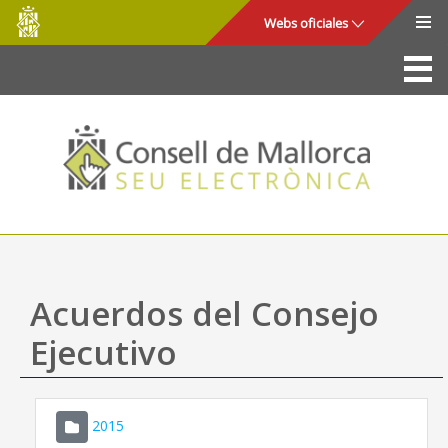
Consell
Saltar al contenido principal
Webs oficiales
de
Mallorca
La Sede
Consejo de Mallorca
Acceso y seguridad
Utilidades
Trámites y servicios
Acuerdos del Consejo
Mapa web
Ejecutivo
Ayuda
2015