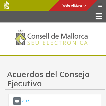
Consell
Saltar al contenido principal
Webs oficiales
de
Mallorca
La Sede
Consejo de Mallorca
Acceso y seguridad
Utilidades
Trámites y servicios
Acuerdos del Consejo
Mapa web
Ejecutivo
Ayuda
2015