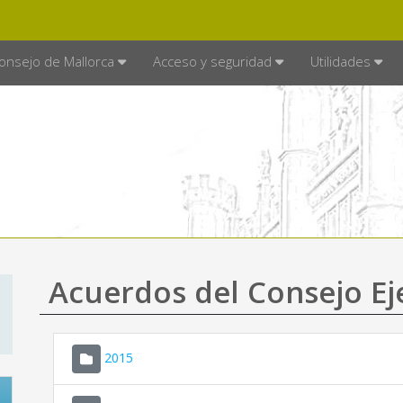
E MALLORCA
MALLORCA.ES
TRA
SEDE ELECTRÓNICA
onsejo de Mallorca
Acceso y seguridad
Utilidades
Acuerdos del Consejo Ej
2015