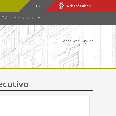
CA
ES
Webs oficiales
NSPARENCIA
Trámites y servicios
Mapa web
Ayuda
ecutivo