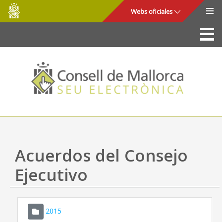
Consell
Saltar al contenido principal
Webs oficiales
de
Mallorca
La Sede
Consejo de Mallorca
Acceso y seguridad
Utilidades
Trámites y servicios
Acuerdos del Consejo
Mapa web
Ejecutivo
Ayuda
2015