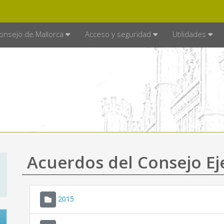
E MALLORCA
MALLORCA.ES
TRA
SEDE ELECTRÓNICA
onsejo de Mallorca
Acceso y seguridad
Utilidades
Acuerdos del Consejo Ej
2015