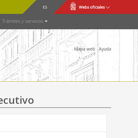
CA
ES
Webs oficiales
NSPARENCIA
Trámites y servicios
Mapa web
Ayuda
ecutivo